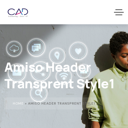
Amiso Header
Transprent Style1
HOME
»
AMISO HEADER TRANSPRENT STYLE1