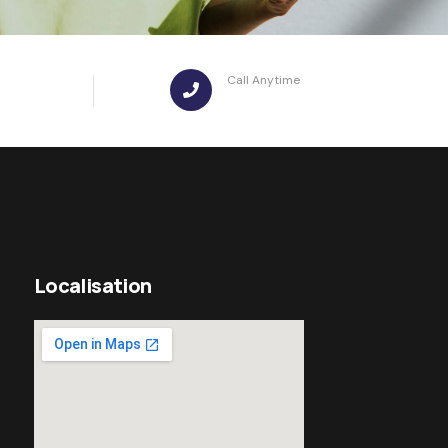
Call Anytime
ct
+ 88 ( 9800 ) 6802-00
Localisation